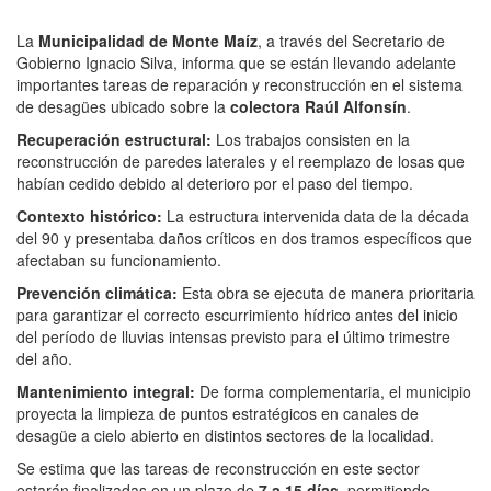
La
Municipalidad de Monte Maíz
, a través del Secretario de
Gobierno Ignacio Silva, informa que se están llevando adelante
importantes tareas de reparación y reconstrucción en el sistema
de desagües ubicado sobre la
colectora Raúl Alfonsín
.
Recuperación estructural:
Los trabajos consisten en la
reconstrucción de paredes laterales y el reemplazo de losas que
habían cedido debido al deterioro por el paso del tiempo.
Contexto histórico:
La estructura intervenida data de la década
del 90 y presentaba daños críticos en dos tramos específicos que
afectaban su funcionamiento.
Prevención climática:
Esta obra se ejecuta de manera prioritaria
para garantizar el correcto escurrimiento hídrico antes del inicio
del período de lluvias intensas previsto para el último trimestre
del año.
Mantenimiento integral:
De forma complementaria, el municipio
proyecta la limpieza de puntos estratégicos en canales de
desagüe a cielo abierto en distintos sectores de la localidad.
Se estima que las tareas de reconstrucción en este sector
estarán finalizadas en un plazo de
7 a 15 días
, permitiendo