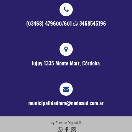
(03468) 479600/601
3468545196
Jujuy 1335
Monte Maíz, Córdoba.
municipalidadmm@nodosud.com.ar
by Puente Digital ®