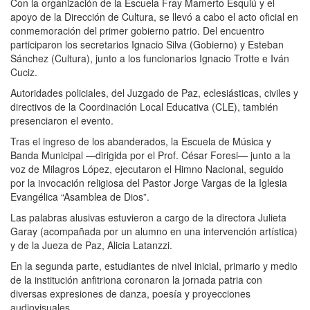
Con la organización de la Escuela Fray Mamerto Esquiú y el
apoyo de la Dirección de Cultura, se llevó a cabo el acto oficial en
conmemoración del primer gobierno patrio. Del encuentro
participaron los secretarios Ignacio Silva (Gobierno) y Esteban
Sánchez (Cultura), junto a los funcionarios Ignacio Trotte e Iván
Cuciz.
Autoridades policiales, del Juzgado de Paz, eclesiásticas, civiles y
directivos de la Coordinación Local Educativa (CLE), también
presenciaron el evento.
Tras el ingreso de los abanderados, la Escuela de Música y
Banda Municipal —dirigida por el Prof. César Foresi— junto a la
voz de Milagros López, ejecutaron el Himno Nacional, seguido
por la invocación religiosa del Pastor Jorge Vargas de la Iglesia
Evangélica “Asamblea de Dios”.
Las palabras alusivas estuvieron a cargo de la directora Julieta
Garay (acompañada por un alumno en una intervención artística)
y de la Jueza de Paz, Alicia Latanzzi.
En la segunda parte, estudiantes de nivel inicial, primario y medio
de la institución anfitriona coronaron la jornada patria con
diversas expresiones de danza, poesía y proyecciones
audiovisuales.