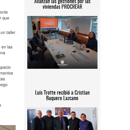
Avanzan las gestiones por las
viviendas PROCREAR
Monte
er que
un taller
 en las
una
spacio
ementos
tas
uego
Luis Trotte recibió a Cristian
Baquero Lazcano
s