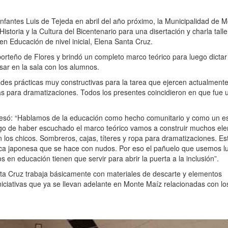
Infantes Luis de Tejeda en abril del año próximo, la Municipalidad de 
Historia y la Cultura del Bicentenario para una disertación y charla tall
en Educación de nivel inicial, Elena Santa Cruz.
porteño de Flores y brindó un completo marco teórico para luego dictar 
sar en la sala con los alumnos.
des prácticas muy constructivas para la tarea que ejercen actualmente
das para dramatizaciones. Todos los presentes coincidieron en que fue 
presó: “Hablamos de la educación como hecho comunitario y como un e
uego de haber escuchado el marco teórico vamos a construir muchos el
n los chicos. Sombreros, cajas, títeres y ropa para dramatizaciones. Es
ica japonesa que se hace con nudos. Por eso el pañuelo que usemos l
en educación tienen que servir para abrir la puerta a la inclusión”.
ta Cruz trabaja básicamente con materiales de descarte y elementos
 iniciativas que ya se llevan adelante en Monte Maíz relacionadas con lo