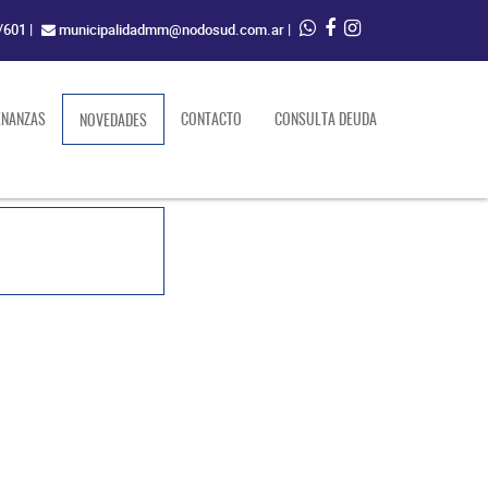
/601
|
municipalidadmm@nodosud.com.ar
|
ENANZAS
(current)
CONTACTO
CONSULTA DEUDA
NOVEDADES