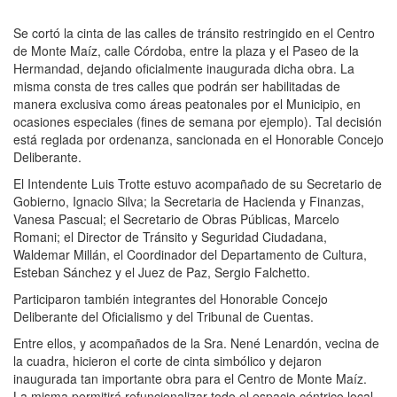
Se cortó la cinta de las calles de tránsito restringido en el Centro
de Monte Maíz, calle Córdoba, entre la plaza y el Paseo de la
Hermandad, dejando oficialmente inaugurada dicha obra. La
misma consta de tres calles que podrán ser habilitadas de
manera exclusiva como áreas peatonales por el Municipio, en
ocasiones especiales (fines de semana por ejemplo). Tal decisión
está reglada por ordenanza, sancionada en el Honorable Concejo
Deliberante.
El Intendente Luis Trotte estuvo acompañado de su Secretario de
Gobierno, Ignacio Silva; la Secretaria de Hacienda y Finanzas,
Vanesa Pascual; el Secretario de Obras Públicas, Marcelo
Romani; el Director de Tránsito y Seguridad Ciudadana,
Waldemar Millán, el Coordinador del Departamento de Cultura,
Esteban Sánchez y el Juez de Paz, Sergio Falchetto.
Participaron también integrantes del Honorable Concejo
Deliberante del Oficialismo y del Tribunal de Cuentas.
Entre ellos, y acompañados de la Sra. Nené Lenardón, vecina de
la cuadra, hicieron el corte de cinta simbólico y dejaron
inaugurada tan importante obra para el Centro de Monte Maíz.
La misma permitirá refuncionalizar todo el espacio céntrico local