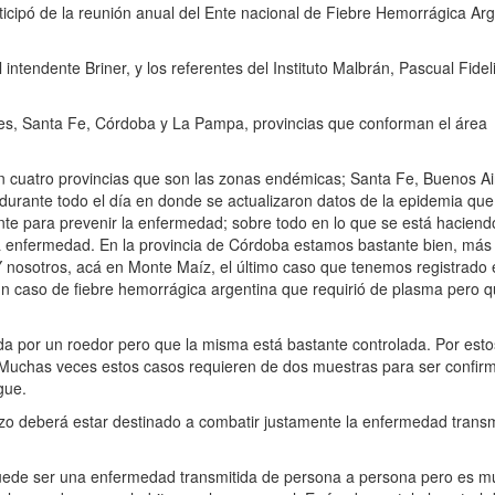
articipó de la reunión anual del Ente nacional de Fiebre Hemorrágica Arg
intendente Briner, y los referentes del Instituto Malbrán, Pascual Fideli
res, Santa Fe, Córdoba y La Pampa, provincias que conforman el área
on cuatro provincias que son las zonas endémicas; Santa Fe, Buenos Ai
urante todo el día en donde se actualizaron datos de la epidemia qu
ante para prevenir la enfermedad; sobre todo en lo que se está haciend
la enfermedad. En la provincia de Córdoba estamos bastante bien, más 
 Y nosotros, acá en Monte Maíz, el último caso que tenemos registrado 
 caso de fiebre hemorrágica argentina que requirió de plasma pero 
ida por un roedor pero que la misma está bastante controlada. Por esto
. Muchas veces estos casos requieren de dos muestras para ser confir
gue.
rzo deberá estar destinado a combatir justamente la enfermedad transm
puede ser una enfermedad transmitida de persona a persona pero es m