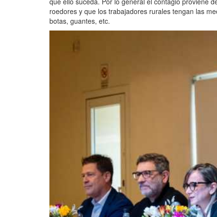
que ello suceda. Por lo general el contagio proviene d
roedores y que los trabajadores rurales tengan las m
botas, guantes, etc.