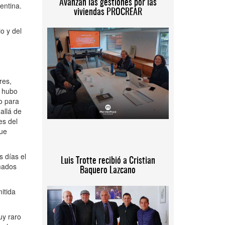
Avanzan las gestiones por las
entina.
viviendas PROCREAR
o y del
res,
e hubo
o para
allá de
es del
que
s días el
Luis Trotte recibió a Cristian
mados
Baquero Lazcano
itida
uy raro