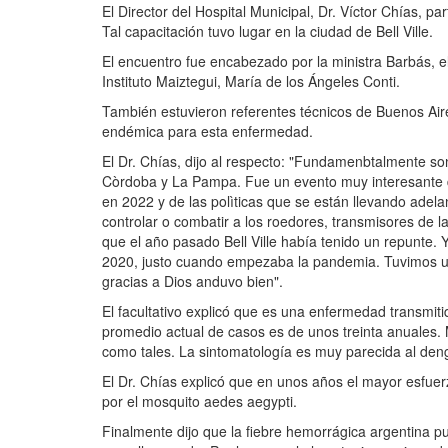
El Director del Hospital Municipal, Dr. Víctor Chías, p
Tal capacitación tuvo lugar en la ciudad de Bell Ville.
El encuentro fue encabezado por la ministra Barbás, el 
Instituto Maiztegui, María de los Ángeles Conti.
También estuvieron referentes técnicos de Buenos Ai
endémica para esta enfermedad.
El Dr. Chías, dijo al respecto: "Fundamenbtalmente s
Còrdoba y La Pampa. Fue un evento muy interesante d
en 2022 y de las polìticas que se están llevando adel
controlar o combatir a los roedores, transmisores de 
que el año pasado Bell Ville había tenido un repunte.
2020, justo cuando empezaba la pandemia. Tuvimos un
gracias a Dios anduvo bien".
El facultativo explicó que es una enfermedad transmit
promedio actual de casos es de unos treinta anuales
como tales. La sintomatología es muy parecida al den
El Dr. Chías explicó que en unos años el mayor esfue
por el mosquito aedes aegypti.
Finalmente dijo que la fiebre hemorrágica argentina 