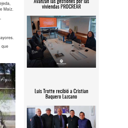
Avanzan las gestiones por las
Tejeda,
viviendas PROCREAR
te Maíz.
,
mayores.
a que
Luis Trotte recibió a Cristian
Baquero Lazcano