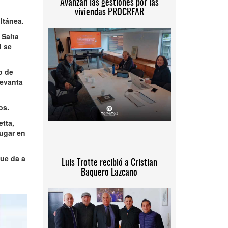
Avanzan las gestiones por las
viviendas PROCREAR
ltánea.
 Salta
l se
o de
levanta
os.
tta,
lugar en
que da a
Luis Trotte recibió a Cristian
Baquero Lazcano