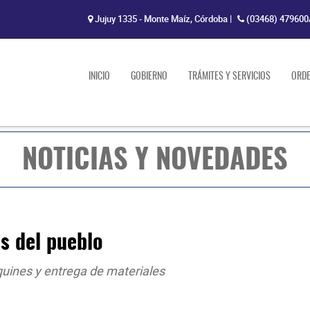
Jujuy 1335 - Monte Maíz, Córdoba
|
(03468) 479600
INICIO
GOBIERNO
TRÁMITES Y SERVICIOS
ORD
NOTICIAS Y NOVEDADES
s del pueblo
uines y entrega de materiales