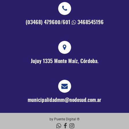
(03468) 479600/601
3468545196
Jujuy 1335
Monte Maíz, Córdoba.
municipalidadmm@nodosud.com.ar
by Puente Digital ®