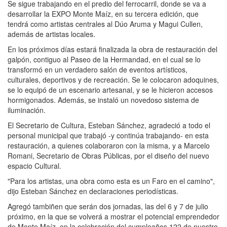
Se sigue trabajando en el predio del ferrocarril, donde se va a
desarrollar la EXPO Monte Maíz, en su tercera edición, que
tendrá como artistas centrales al Dúo Aruma y Magui Cullen,
además de artistas locales.
En los próximos días estará finalizada la obra de restauración del
galpón, contiguo al Paseo de la Hermandad, en el cual se lo
transformó en un verdadero salón de eventos artísticos,
culturales, deportivos y de recreación. Se le colocaron adoquines,
se lo equipó de un escenario artesanal, y se le hicieron accesos
hormigonados. Además, se instaló un novedoso sistema de
iluminación.
El Secretario de Cultura, Esteban Sánchez, agradeció a todo el
personal municipal que trabajó -y continúa trabajando- en esta
restauración, a quienes colaboraron con la misma, y a Marcelo
Romani, Secretario de Obras Públicas, por el diseño del nuevo
espacio Cultural.
"Para los artistas, una obra como esta es un Faro en el camino",
dijo Esteban Sánchez en declaraciones periodísticas.
Agregó tambiñen que serán dos jornadas, las del 6 y 7 de julio
próximo, en la que se volverá a mostrar el potencial emprendedor
de Monte Maíz, en la celebración del cumpleaños 122 de nuestro