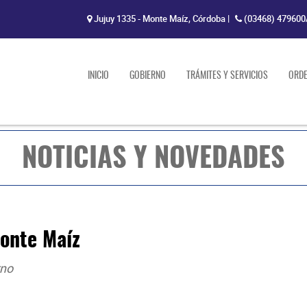
Jujuy 1335 - Monte Maíz, Córdoba
|
(03468) 479600
INICIO
GOBIERNO
TRÁMITES Y SERVICIOS
ORD
NOTICIAS Y NOVEDADES
Monte Maíz
rno