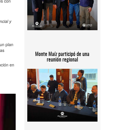
es con
ncial y
 un plan
tas
Monte Maíz participó de una
reunión regional
ución en