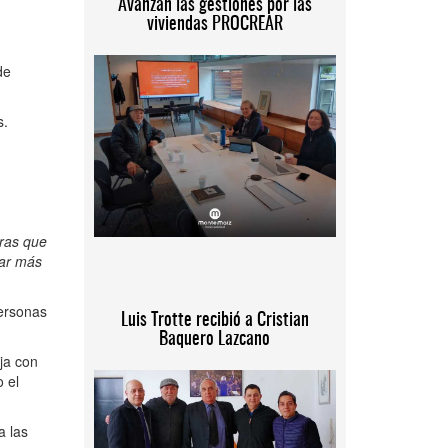
Avanzan las gestiones por las
viviendas PROCREAR
de
s.
bras que
rar más
personas
Luis Trotte recibió a Cristian
Baquero Lazcano
ja con
o el
a las