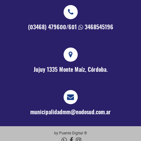
(03468) 479600/601
3468545196
Jujuy 1335
Monte Maíz, Córdoba.
municipalidadmm@nodosud.com.ar
by Puente Digital ®