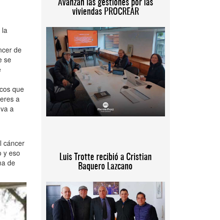
Avanzan las gestiones por las
viviendas PROCREAR
 la
ncer de
e se
e
icos que
jeres a
 va a
l cáncer
o y eso
Luis Trotte recibió a Cristian
ma de
Baquero Lazcano