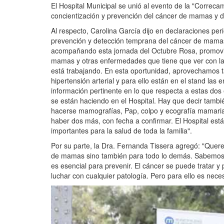
El Hospital Municipal se unió al evento de la "Correca
concientización y prevención del cáncer de mamas y 
Al respecto, Carolina García dijo en declaraciones per
prevención y detección temprana del cáncer de mamas,
acompañando esta jornada del Octubre Rosa, promovien
mamas y otras enfermedades que tiene que ver con la
está trabajando. En esta oportunidad, aprovechamos t
hipertensión arterial y para ello están en el stand la
información pertinente en lo que respecta a estas do
se están haciendo en el Hospital. Hay que decir tambi
hacerse mamografías, Pap, colpo y ecografía mamaria
haber dos más, con fecha a confirmar. El Hospital está
importantes para la salud de toda la familia".
Por su parte, la Dra. Fernanda Tissera agregó: "Quer
de mamas sino también para todo lo demás. Sabemos 
es esencial para prevenir. El cáncer se puede tratar y
luchar con cualquier patología. Pero para ello es nece