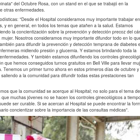
minata" del Octubre Rosa, con un stand en el que se trabajó en la
de otras enfermedades.
iodísticas: "Desde el Hospital consideramos muy importante trabajar en
 y en general, en todos los temas que atañen a la salud. Estamos
do la concientización sobre la prevención y detección precoz del cá
 mujer. Nosotros consideramos muy importante difundor todo en lo qu
ambién para difundir la prevención y detección temprana de diabetes 
s enfermeras midiendo presión y glucemia. Y estamos brindando toda la
s enfermedades. Y también estamos difunfiendo los controles ginecológ
én que hemos conseguidos turnos gratuitos en Bell Ville para llevar mu
. Tenemos un primer turno ahora en estos primeros días de octubre y
 saliendo a la comunidad para difundir todas estas prestaciones tan
emos que la comunidad se acerque al Hospital; no solo para el tema de
que muchas jóvenes no se hacen los controles ginecológicos a tiemp
 puede ser curable. Si se acercan al Hospital se puede encontrar la for
sario concientizar sobre la importancia de las consultas médicas".