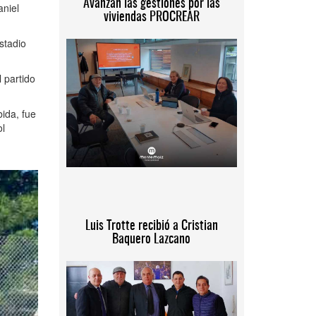
Avanzan las gestiones por las
aniel
viviendas PROCREAR
stadio
 partido
bida, fue
ol
Luis Trotte recibió a Cristian
Baquero Lazcano