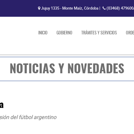
Jujuy 1335 - Monte Maíz, Córdoba
|
(03468) 479600
INICIO
GOBIERNO
TRÁMITES Y SERVICIOS
ORD
NOTICIAS Y NOVEDADES
la
sión del fútbol argentino