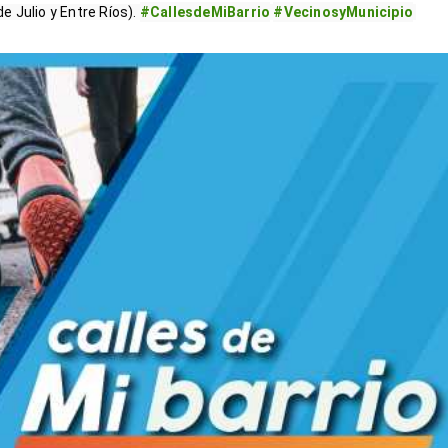
 Julio y Entre Ríos). 
#CallesdeMiBarrio
#VecinosyMunicipio