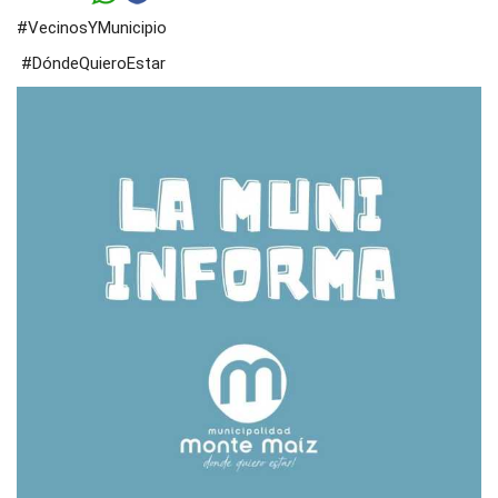
#VecinosYMunicipio
#DóndeQuieroEstar