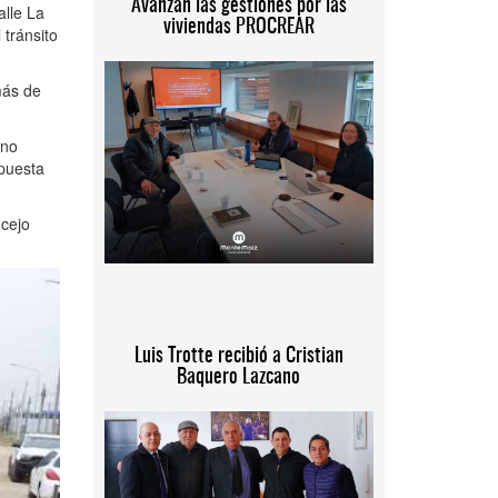
Avanzan las gestiones por las
alle La
viviendas PROCREAR
tránsito
más de
rno
opuesta
ncejo
Luis Trotte recibió a Cristian
Baquero Lazcano