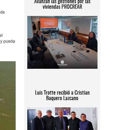
Avanzan las gestiones por las
viviendas PROCREAR
 de
el
a y pueda
Luis Trotte recibió a Cristian
Baquero Lazcano