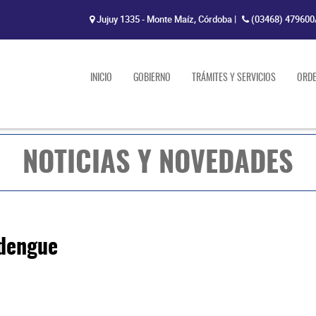
Jujuy 1335 - Monte Maíz, Córdoba
|
(03468) 479600
INICIO
GOBIERNO
TRÁMITES Y SERVICIOS
ORD
NOTICIAS Y NOVEDADES
 dengue