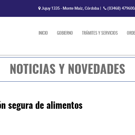
Jujuy 1335 - Monte Maíz, Córdoba
|
(03468) 479600
INICIO
GOBIERNO
TRÁMITES Y SERVICIOS
ORD
NOTICIAS Y NOVEDADES
ón segura de alimentos