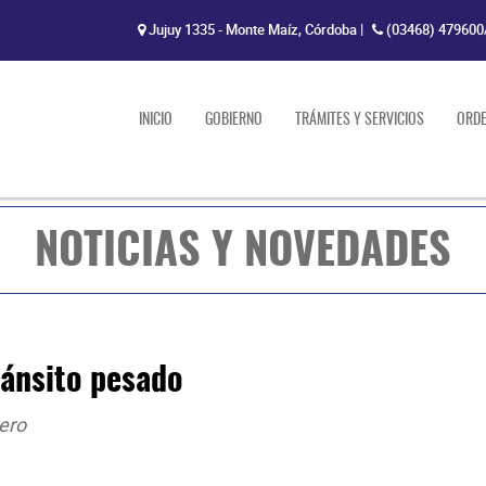
Jujuy 1335 - Monte Maíz, Córdoba
|
(03468) 479600
INICIO
GOBIERNO
TRÁMITES Y SERVICIOS
ORD
NOTICIAS Y NOVEDADES
ránsito pesado
ero