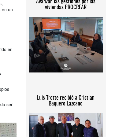
Avanzan las gestiones por las
s,
viviendas PROCREAR
o en un
rido en
o
opios
Luis Trotte recibió a Cristian
Baquero Lazcano
eda ser