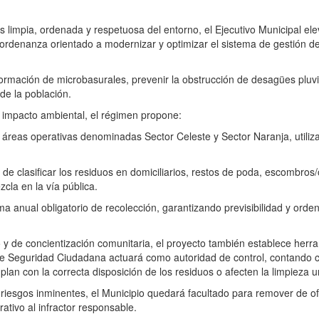
limpia, ordenada y respetuosa del entorno, el Ejecutivo Municipal ele
rdenanza orientado a modernizar y optimizar el sistema de gestión d
ormación de microbasurales, prevenir la obstrucción de desagües pluvi
 de la población.
r impacto ambiental, el régimen propone:
s áreas operativas denominadas Sector Celeste y Sector Naranja, utiliz
 de clasificar los residuos en domiciliarios, restos de poda, escombros
la en la vía pública.
anual obligatorio de recolección, garantizando previsibilidad y orden
ivo y de concientización comunitaria, el proyecto también establece herr
 de Seguridad Ciudadana actuará como autoridad de control, contando 
an con la correcta disposición de los residuos o afecten la limpieza 
 riesgos inminentes, el Municipio quedará facultado para remover de ofi
ativo al infractor responsable.