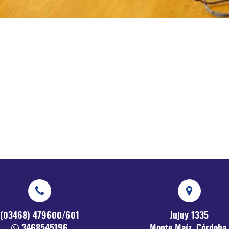
(03468) 479600/601
Jujuy 1335