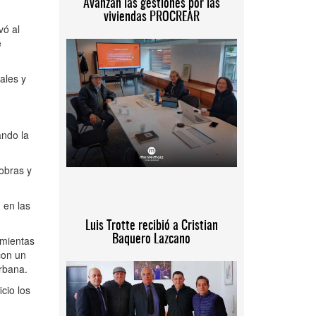
Avanzan las gestiones por las
viviendas PROCREAR
vó al
e
ales y
ando la
/obras y
 en las
Luis Trotte recibió a Cristian
Baquero Lazcano
amientas
con un
urbana.
cio los