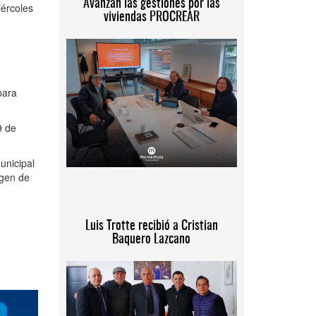
Avanzan las gestiones por las
iércoles
viviendas PROCREAR
para
9 de
unicipal
rgen de
Luis Trotte recibió a Cristian
Baquero Lazcano