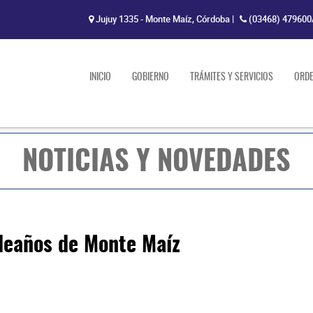
Jujuy 1335 - Monte Maíz, Córdoba
|
(03468) 479600
INICIO
GOBIERNO
TRÁMITES Y SERVICIOS
ORD
NOTICIAS Y NOVEDADES
pleaños de Monte Maíz