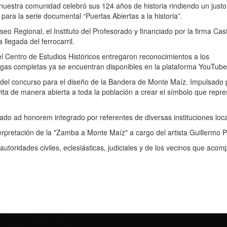
nuestra comunidad celebró sus 124 años de historia rindiendo un justo
ara la serie documental “Puertas Abiertas a la historia”.
seo Regional, el Instituto del Profesorado y financiado por la firma Cas
llegada del ferrocarril.
el Centro de Estudios Históricos entregaron reconocimientos a los
egas completas ya se encuentran disponibles en la plataforma YouTube
al del concurso para el diseño de la Bandera de Monte Maíz. Impulsado 
ita de manera abierta a toda la población a crear el símbolo que repr
ado ad honorem integrado por referentes de diversas instituciones loca
erpretación de la "Zamba a Monte Maíz" a cargo del artista Guillermo Pi
 autoridades civiles, eclesiásticas, judiciales y de los vecinos que aco