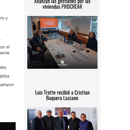
Avanzan las gestiones por las
viviendas PROCREAR
tro y
.
por el
esente
les.
pliza.
mpañaron
Luis Trotte recibió a Cristian
Baquero Lazcano