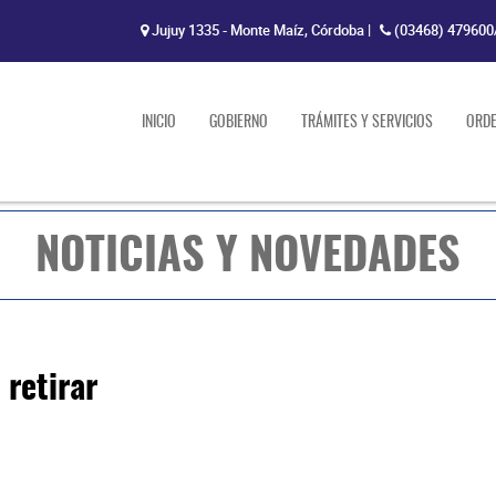
Jujuy 1335 - Monte Maíz, Córdoba
|
(03468) 479600
INICIO
GOBIERNO
TRÁMITES Y SERVICIOS
ORD
NOTICIAS Y NOVEDADES
 retirar