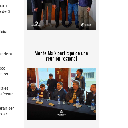
nera
o de 3
isión
bandera
Monte Maíz participó de una
reunión regional
oco
entos
iales,
 afectar
erán ser
star