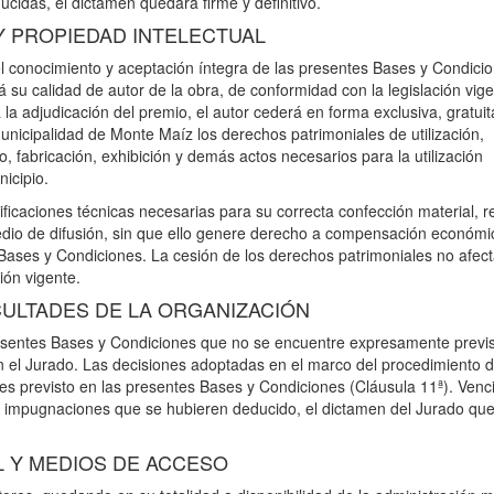
cidas, el dictamen quedará firme y definitivo.
Y PROPIEDAD INTELECTUAL
el conocimiento y aceptación íntegra de las presentes Bases y Condicio
 su calidad de autor de la obra, de conformidad con la legislación vig
la adjudicación del premio, el autor cederá en forma exclusiva, gratuit
unicipalidad de Monte Maíz los derechos patrimoniales de utilización,
o, fabricación, exhibición y demás actos necesarios para la utilización
nicipio.
ficaciones técnicas necesarias para su correcta confección material, re
 medio de difusión, sin que ello genere derecho a compensación económi
s Bases y Condiciones. La cesión de los derechos patrimoniales no afect
ión vigente.
CULTADES DE LA ORGANIZACIÓN
presentes Bases y Condiciones que no se encuentre expresamente previ
n el Jurado. Las decisiones adoptadas en el marco del procedimiento 
s previsto en las presentes Bases y Condiciones (Cláusula 11ª). Venci
las impugnaciones que se hubieren deducido, el dictamen del Jurado qu
L Y MEDIOS DE ACCESO