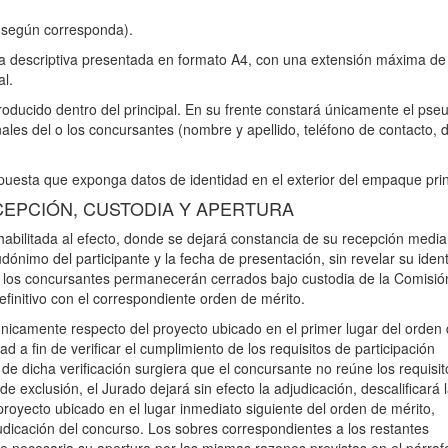
al según corresponda).
 descriptiva presentada en formato A4, con una extensión máxima de
al.
oducido dentro del principal. En su frente constará únicamente el ps
nales del o los concursantes (nombre y apellido, teléfono de contacto, 
uesta que exponga datos de identidad en el exterior del empaque prin
CEPCIÓN, CUSTODIA Y APERTURA
habilitada al efecto, donde se dejará constancia de su recepción medi
dónimo del participante y la fecha de presentación, sin revelar su iden
de los concursantes permanecerán cerrados bajo custodia de la Comisió
finitivo con el correspondiente orden de mérito.
únicamente respecto del proyecto ubicado en el primer lugar del orden
d a fin de verificar el cumplimiento de los requisitos de participación
de dicha verificación surgiera que el concursante no reúne los requisit
 exclusión, el Jurado dejará sin efecto la adjudicación, descalificará 
oyecto ubicado en el lugar inmediato siguiente del orden de mérito,
udicación del concurso. Los sobres correspondientes a los restantes