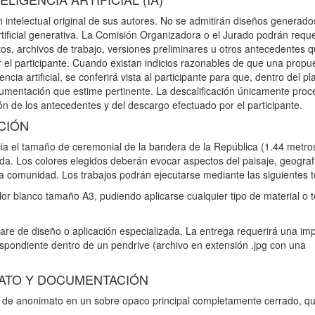
 intelectual original de sus autores. No se admitirán diseños generado
tificial generativa. La Comisión Organizadora o el Jurado podrán reque
tos, archivos de trabajo, versiones preliminares u otros antecedentes 
r el participante. Cuando existan indicios razonables de que una propu
cia artificial, se conferirá vista al participante para que, dentro del p
umentación que estime pertinente. La descalificación únicamente proc
ón de los antecedentes y del descargo efectuado por el participante.
CIÓN
ia el tamaño de ceremonial de la bandera de la República (1.44 metro
da. Los colores elegidos deberán evocar aspectos del paisaje, geograf
e la comunidad. Los trabajos podrán ejecutarse mediante las siguientes t
olor blanco tamaño A3, pudiendo aplicarse cualquier tipo de material o 
ware de diseño o aplicación especializada. La entrega requerirá una im
espondiente dentro de un pendrive (archivo en extensión .jpg con una
MATO Y DOCUMENTACIÓN
a de anonimato en un sobre opaco principal completamente cerrado, q