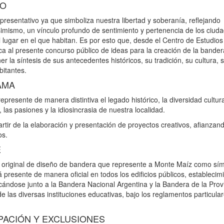
TO
presentativo ya que simboliza nuestra libertad y soberanía, reflejando
asimismo, un vínculo profundo de sentimiento y pertenencia de los ciud
l lugar en el que habitan. Es por esto que, desde el Centro de Estudios
ca al presente concurso público de ideas para la creación de la bande
la síntesis de sus antecedentes históricos, su tradición, su cultura, 
bitantes.
AMA
presente de manera distintiva el legado histórico, la diversidad cultura
 las pasiones y la idiosincrasia de nuestra localidad.
artir de la elaboración y presentación de proyectos creativos, afianzand
os.
E
o original de diseño de bandera que represente a Monte Maíz como sí
á presente de manera oficial en todos los edificios públicos, establecim
ándose junto a la Bandera Nacional Argentina y la Bandera de la Prov
 las diversas instituciones educativas, bajo los reglamentos particula
IPACIÓN Y EXCLUSIONES