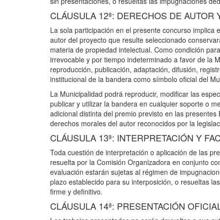
sin presentaciones, o resueltas las impugnaciones dedu
CLÁUSULA 12ª: DERECHOS DE AUTOR 
La sola participación en el presente concurso implica 
autor del proyecto que resulte seleccionado conservará
materia de propiedad intelectual. Como condición para 
irrevocable y por tiempo indeterminado a favor de la M
reproducción, publicación, adaptación, difusión, registr
institucional de la bandera como símbolo oficial del Mu
La Municipalidad podrá reproducir, modificar las especi
publicar y utilizar la bandera en cualquier soporte o
adicional distinta del premio previsto en las presente
derechos morales del autor reconocidos por la legislac
CLÁUSULA 13ª: INTERPRETACIÓN Y FA
Toda cuestión de interpretación o aplicación de las 
resuelta por la Comisión Organizadora en conjunto co
evaluación estarán sujetas al régimen de impugnacione
plazo establecido para su interposición, o resueltas 
firme y definitivo.
CLÁUSULA 14ª: PRESENTACIÓN OFICIA