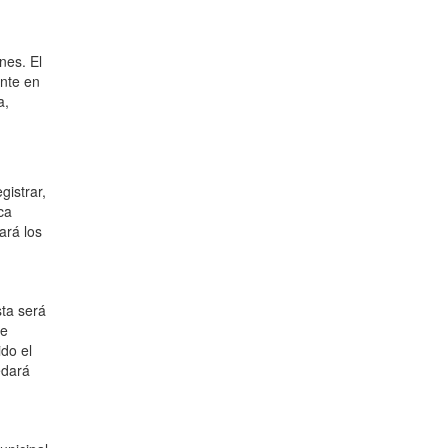
nes. El
ente en
a,
gistrar,
ca
ará los
sta será
de
do el
edará