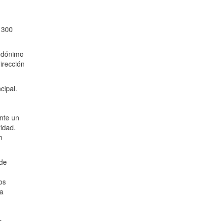
 300
eudónimo
dirección
cipal.
ante un
tidad.
n
 de
os
la