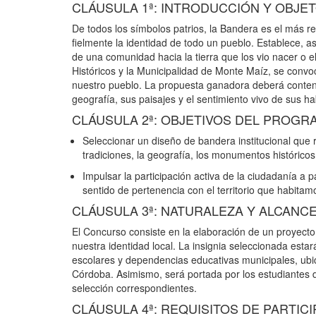
CLÁUSULA 1ª: INTRODUCCIÓN Y OBJE
De todos los símbolos patrios, la Bandera es el más re
fielmente la identidad de todo un pueblo. Establece, 
de una comunidad hacia la tierra que los vio nacer o e
Históricos y la Municipalidad de Monte Maíz, se convo
nuestro pueblo. La propuesta ganadora deberá contener 
geografía, sus paisajes y el sentimiento vivo de sus ha
CLÁUSULA 2ª: OBJETIVOS DEL PROGR
Seleccionar un diseño de bandera institucional que re
tradiciones, la geografía, los monumentos históricos,
Impulsar la participación activa de la ciudadanía a p
sentido de pertenencia con el territorio que habitam
CLÁUSULA 3ª: NATURALEZA Y ALCANC
El Concurso consiste en la elaboración de un proyect
nuestra identidad local. La insignia seleccionada estar
escolares y dependencias educativas municipales, ubic
Córdoba. Asimismo, será portada por los estudiantes de
selección correspondientes.
CLÁUSULA 4ª: REQUISITOS DE PARTIC