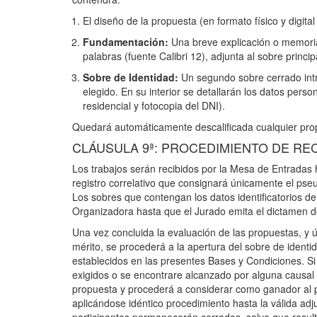
El diseño de la propuesta (en formato físico y digit
Fundamentación:
Una breve explicación o memoria
palabras (fuente Calibri 12), adjunta al sobre princip
Sobre de Identidad:
Un segundo sobre cerrado intr
elegido. En su interior se detallarán los datos perso
residencial y fotocopia del DNI).
Quedará automáticamente descalificada cualquier prop
CLÁUSULA 9ª: PROCEDIMIENTO DE RE
Los trabajos serán recibidos por la Mesa de Entradas 
registro correlativo que consignará únicamente el pseu
Los sobres que contengan los datos identificatorios 
Organizadora hasta que el Jurado emita el dictamen de
Una vez concluida la evaluación de las propuestas, y 
mérito, se procederá a la apertura del sobre de identida
establecidos en las presentes Bases y Condiciones. Si 
exigidos o se encontrare alcanzado por alguna causal de
propuesta y procederá a considerar como ganador al pr
aplicándose idéntico procedimiento hasta la válida adj