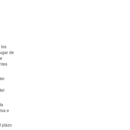
 los
lugar de
de
entes
ier
del
la
iva e
l plazo