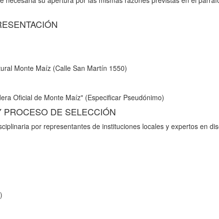
e necesaria su apertura por las mismas razones previstas en el párraf
PRESENTACIÓN
ural Monte Maíz (Calle San Martín 1550)
era Oficial de Monte Maíz" (Especificar Pseudónimo)
 Y PROCESO DE SELECCIÓN
ciplinaria por representantes de instituciones locales y expertos en di
)