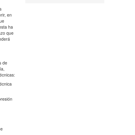
s
rir, en
que
esta ha
lazo que
ederá
s de
ía,
écnicas:
técnica
presión
ue