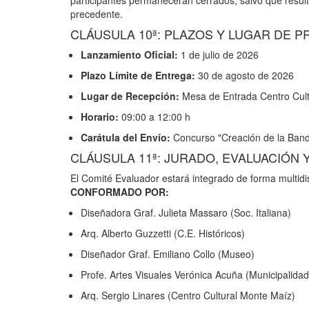
participantes permanecerán cerrados, salvo que result
precedente.
CLÁUSULA 10ª: PLAZOS Y LUGAR DE 
Lanzamiento Oficial:
1 de julio de 2026
Plazo Límite de Entrega:
30 de agosto de 2026
Lugar de Recepción:
Mesa de Entrada Centro Cult
Horario:
09:00 a 12:00 h
Carátula del Envío:
Concurso "Creación de la Band
CLÁUSULA 11ª: JURADO, EVALUACIÓN
El Comité Evaluador estará integrado de forma multidis
CONFORMADO POR:
Diseñadora Graf. Julieta Massaro (Soc. Italiana)
Arq. Alberto Guzzetti (C.E. Históricos)
Diseñador Graf. Emiliano Collo (Museo)
Profe. Artes Visuales Verónica Acuña (Municipalidad
Arq. Sergio Linares (Centro Cultural Monte Maíz)