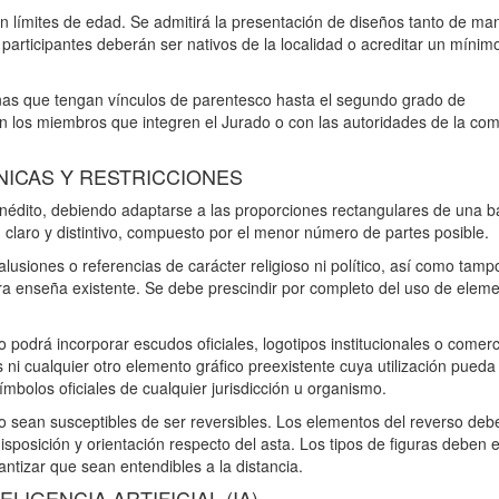
 sin límites de edad. Se admitirá la presentación de diseños tanto de ma
 participantes deberán ser nativos de la localidad o acreditar un mínim
nas que tengan vínculos de parentesco hasta el segundo grado de
on los miembros que integren el Jurado o con las autoridades de la com
NICAS Y RESTRICCIONES
 inédito, debiendo adaptarse a las proporciones rectangulares de una 
lo, claro y distintivo, compuesto por el menor número de partes posible.
usiones o referencias de carácter religioso ni político, así como tamp
otra enseña existente. Se debe prescindir por completo del uso de elem
 podrá incorporar escudos oficiales, logotipos institucionales o comerc
 ni cualquier otro elemento gráfico preexistente cuya utilización pueda
símbolos oficiales de cualquier jurisdicción u organismo.
o sean susceptibles de ser reversibles. Los elementos del reverso deb
sposición y orientación respecto del asta. Los tipos de figuras deben e
tizar que sean entendibles a la distancia.
LIGENCIA ARTIFICIAL (IA)