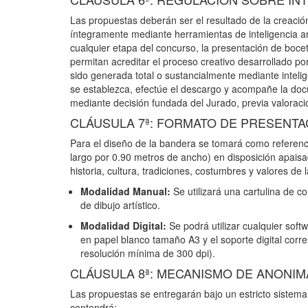
Las propuestas deberán ser el resultado de la creación
íntegramente mediante herramientas de inteligencia ar
cualquier etapa del concurso, la presentación de boce
permitan acreditar el proceso creativo desarrollado po
sido generada total o sustancialmente mediante inteligen
se establezca, efectúe el descargo y acompañe la doc
mediante decisión fundada del Jurado, previa valoraci
CLÁUSULA 7ª: FORMATO DE PRESENTA
Para el diseño de la bandera se tomará como referenc
largo por 0.90 metros de ancho) en disposición apaisa
historia, cultura, tradiciones, costumbres y valores d
Modalidad Manual:
Se utilizará una cartulina de c
de dibujo artístico.
Modalidad Digital:
Se podrá utilizar cualquier soft
en papel blanco tamaño A3 y el soporte digital corr
resolución mínima de 300 dpi).
CLÁUSULA 8ª: MECANISMO DE ANONI
Las propuestas se entregarán bajo un estricto sistem
contendrá: