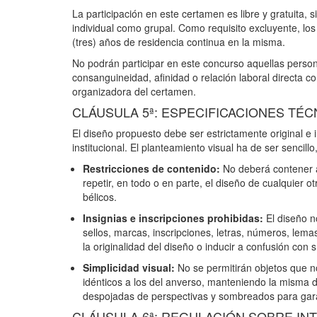
La participación en este certamen es libre y gratuita,
individual como grupal. Como requisito excluyente, los
(tres) años de residencia continua en la misma.
No podrán participar en este concurso aquellas perso
consanguineidad, afinidad o relación laboral directa c
organizadora del certamen.
CLÁUSULA 5ª: ESPECIFICACIONES TÉC
El diseño propuesto debe ser estrictamente original e
institucional. El planteamiento visual ha de ser sencil
Restricciones de contenido:
No deberá contener al
repetir, en todo o en parte, el diseño de cualquier 
bélicos.
Insignias e inscripciones prohibidas:
El diseño no
sellos, marcas, inscripciones, letras, números, lemas
la originalidad del diseño o inducir a confusión con 
Simplicidad visual:
No se permitirán objetos que n
idénticos a los del anverso, manteniendo la misma di
despojadas de perspectivas y sombreados para garan
CLÁUSULA 6ª: REGULACIÓN SOBRE INTE