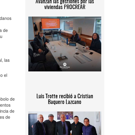
Avanzan las gestiones por las
viviendas PROCREAR
adanos
ra de
su
l, las
o el
Luis Trotte recibió a Cristian
mbolo de
Baquero Lazcano
ientos
incia de
res de