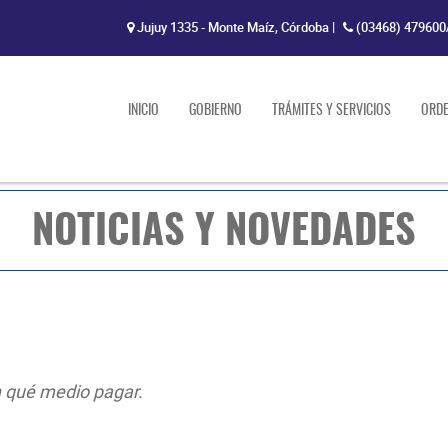
Jujuy 1335 - Monte Maíz, Córdoba
|
(03468) 479600
INICIO
GOBIERNO
TRÁMITES Y SERVICIOS
ORD
NOTICIAS Y NOVEDADES
n qué medio pagar.