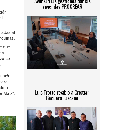
Avanzan las gestiones por las
viviendas PROCREAR
ción
el
nadas al
anquinas.
de que
 de
eza se
s
eunión
 para
leto.
e Maíz”.
Luis Trotte recibió a Cristian
Baquero Lazcano