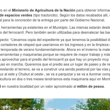
vo en el
Ministerio de Agricultura de la Nación
para obtener informa
de espacios verdes
(tipo tractorcito). Según los datos recabados allí, 
l para la concreción de la entrega por parte del Gobierno Nacional.
erramientas ya existentes en el Municipio. Las mismas estarán desti
io del ferrocarril. Pero también serán utilizadas para desmalezar las b
especto: “Llevamos copia del expediente ya que tenemos la posibilidad 
s cortadores de césped que usaríamos en los ingresos y en la limpieza
 temporada de verano fundamentalmente. Ahora en el invierno la mal
herramientas y maquinarias porque se requiere de mayor trabajo y má
aprovechar para el predio del ferrocarril ya que hay un proyecto muy
puso en marcha. Queremos que el predio sea un lugar de paseo y de r
nivelando el terreno, se va a construir una senda peatonal por las vías
uz al este y Chubut al oeste-, se va a parquizar y se va a iluminar comp
ricultura en dos o tres meses tendríamos esta maquinaria aquí en Mont
al
en nuestra localidad por un valor aproximado al
millón de pesos
.