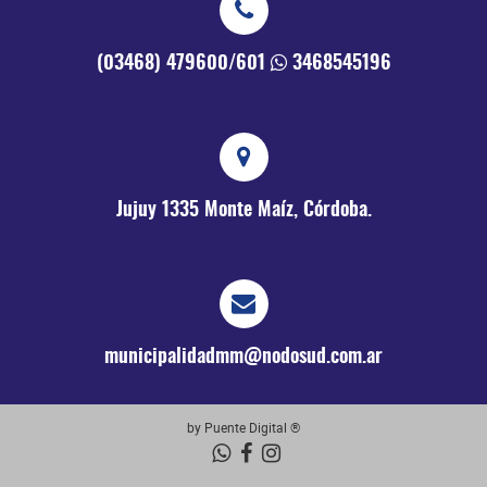
(03468) 479600/601
3468545196
Jujuy 1335
Monte Maíz, Córdoba.
municipalidadmm@nodosud.com.ar
by Puente Digital ®