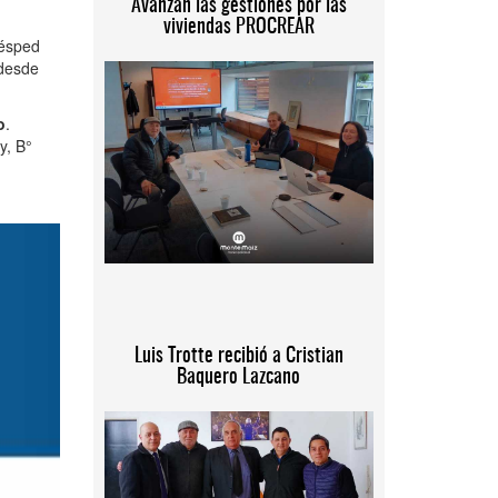
Avanzan las gestiones por las
viviendas PROCREAR
césped
 desde
o
.
y, B°
Luis Trotte recibió a Cristian
Baquero Lazcano