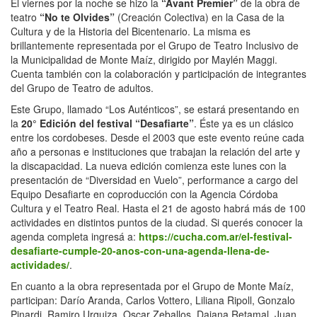
El viernes por la noche se hizo la
“Avant Premier”
de la obra de
teatro
“No te Olvides”
(Creación Colectiva) en la Casa de la
Cultura y de la Historia del Bicentenario. La misma es
brillantemente representada por el Grupo de Teatro Inclusivo de
la Municipalidad de Monte Maíz, dirigido por Maylén Maggi.
Cuenta también con la colaboración y participación de integrantes
del Grupo de Teatro de adultos.
Este Grupo, llamado “Los Auténticos”, se estará presentando en
la
20° Edición del festival “Desafiarte”
. Éste ya es un clásico
entre los cordobeses. Desde el 2003 que este evento reúne cada
año a personas e instituciones que trabajan la relación del arte y
la discapacidad. La nueva edición comienza este lunes con la
presentación de “Diversidad en Vuelo”, performance a cargo del
Equipo Desafiarte en coproducción con la Agencia Córdoba
Cultura y el Teatro Real. Hasta el 21 de agosto habrá más de 100
actividades en distintos puntos de la ciudad. Si querés conocer la
agenda completa ingresá a:
https://cucha.com.ar/el-festival-
desafiarte-cumple-20-anos-con-una-agenda-llena-de-
actividades/
.
En cuanto a la obra representada por el Grupo de Monte Maíz,
participan: Darío Aranda, Carlos Vottero, Liliana Ripoll, Gonzalo
Pinardi, Ramiro Urquiza, Oscar Zeballos, Daiana Retamal, Juan