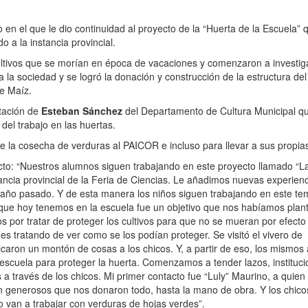
en el que le dio continuidad al proyecto de la “Huerta de la Escuela” 
o a la instancia provincial.
ultivos que se morían en época de vacaciones y comenzaron a investiga
a la sociedad y se logró la donación y construcción de la estructura del
e Maíz.
tación de
Esteban Sánchez
del Departamento de Cultura Municipal q
del trabajo en las huertas.
 la cosecha de verduras al PAICOR e incluso para llevar a sus propia
pecto: “Nuestros alumnos siguen trabajando en este proyecto llamado “L
ancia provincial de la Feria de Ciencias. Le añadimos nuevas experienc
l año pasado. Y de esta manera los niños siguen trabajando en este t
 que hoy tenemos en la escuela fue un objetivo que nos habíamos plan
s por tratar de proteger los cultivos para que no se mueran por efecto 
s tratando de ver como se los podían proteger. Se visitó el vivero de
licaron un montón de cosas a los chicos. Y, a partir de eso, los mismo
a escuela para proteger la huerta. Comenzamos a tender lazos, instituci
a través de los chicos. Mi primer contacto fue “Luly” Maurino, a quien 
tan generosos que nos donaron todo, hasta la mano de obra. Y los chico
 van a trabajar con verduras de hojas verdes”.