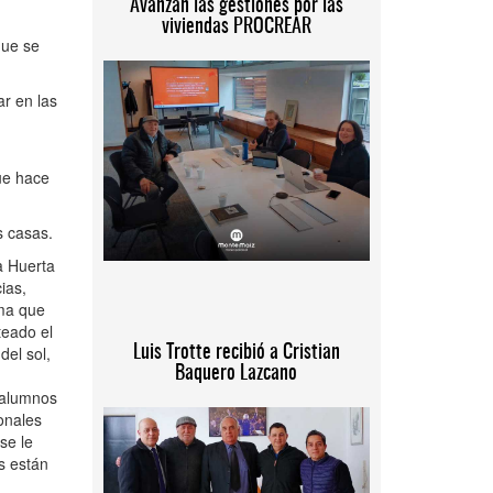
Avanzan las gestiones por las
viviendas PROCREAR
que se
r en las
ue hace
s casas.
a Huerta
ias,
ema que
teado el
del sol,
Luis Trotte recibió a Cristian
Baquero Lazcano
s alumnos
onales
se le
s están