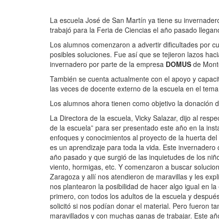
La escuela José de San Martín ya tiene su invernadero 
trabajó para la Feria de Ciencias el año pasado llegand
Los alumnos comenzaron a advertir dificultades por c
posibles soluciones. Fue así que se tejieron lazos haci
invernadero por parte de la empresa
DOMUS
de Mont
También se cuenta actualmente con el apoyo y capaci
las veces de docente externo de la escuela en el tema 
Los alumnos ahora tienen como objetivo la donación de
La Directora de la escuela, Vicky Salazar, dijo al res
de la escuela” para ser presentado este año en la inst
enfoques y conocimientos al proyecto de la huerta de
es un aprendizaje para toda la vida. Este invernadero
año pasado y que surgió de las inquietudes de los niño
viento, hormigas, etc. Y comenzaron a buscar solucione
Zaragoza y allí nos atendieron de maravillas y les exp
nos plantearon la posibilidad de hacer algo igual en l
primero, con todos los adultos de la escuela y después 
solicitó si nos podían donar el material. Pero fueron 
maravillados y con muchas ganas de trabajar. Este año