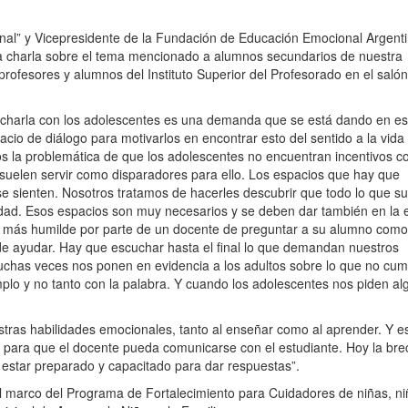
ional” y Vicepresidente de la Fundación de Educación Emocional Argent
a charla sobre el tema mencionado a alumnos secundarios de nuestra
profesores y alumnos del Instituto Superior del Profesorado en el salón
“La charla con los adolescentes es una demanda que se está dando en es
cio de diálogo para motivarlos en encontrar esto del sentido a la vida 
s la problemática de que los adolescentes no encuentran incentivos 
s suelen servir como disparadores para ello. Los espacios que hay que
se sienten. Nosotros tratamos de hacerles descubrir que todo lo que s
dad. Esos espacios son muy necesarios y se deben dar también en la 
 más humilde por parte de un docente de preguntar a su alumno como
ede ayudar. Hay que escuchar hasta el final lo que demandan nuestros
uchas veces nos ponen en evidencia a los adultos sobre lo que no cum
plo y no tanto con la palabra. Y cuando los adolescentes nos piden al
tras habilidades emocionales, tanto al enseñar como al aprender. Y e
 para que el docente pueda comunicarse con el estudiante. Hoy la br
estar preparado y capacitado para dar respuestas”.
 el marco del Programa de Fortalecimiento para Cuidadores de niñas, ni