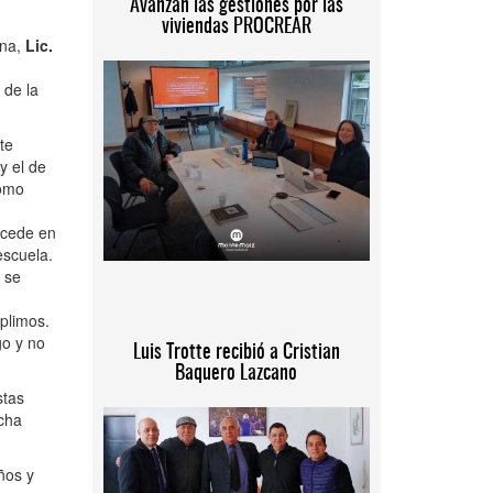
Avanzan las gestiones por las
viviendas PROCREAR
ina,
Lic.
 de la
te
y el de
como
ucede en
escuela.
 se
plimos.
go y no
Luis Trotte recibió a Cristian
Baquero Lazcano
stas
echa
ños y