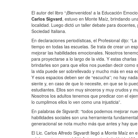
El autor del libro “¡Bienvenidos! a la Educación Emoc
Carlos Sigvard
, estuvo en Monte Maíz, brindando un
localidad. Luego dictó un taller debate para docentes, 
Sociedad Italiana.
En declaraciones periodísticas, el Profesional dijo: 
tiempo en todas las escuelas. Se trata de crear un espa
mejorar las habilidades emocionales. Nosotros tenemo
para proyectarse a lo largo de la vida. Y estas charla
brindarles son para que ellos nos puedan decir como 
la vida puede ser sobrellevado y mucho más en esa e
Y esos espacios deben ser de “escucha”; no hay nada
siente y, en caso de que lo necesite, en que se lo pu
estudiantes. Ellos son muy sinceros y muy crudos y m
Nosotros los adultos tenemos que predicar con el ejem
lo cumplimos ellos lo ven como una injusticia”.
En palabras de Sigvardt: “todos podemos mejorar nues
habilidades sociales son una herramienta fundamental
generacional se nota mucho más que antes y hay que 
El Lic. Carlos Alfredo Sigvardt llegó a Monte Maíz en