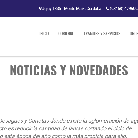
Jujuy 1335 - Monte Maíz, Córdoba
|
(03468) 479600
INICIO
GOBIERNO
TRÁMITES Y SERVICIOS
ORD
NOTICIAS Y NOVEDADES
Desagües y Cunetas dónde existe la aglomeración de ag
to es reducir la cantidad de larvas cortando el ciclo de
 esta época del año como la más propicia para ello.