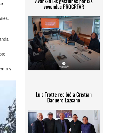
Avanzan las gestiones por las
se
viviendas PROCREAR
ires.
Banda
os;
enta y
Luis Trotte recibió a Cristian
Baquero Lazcano