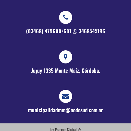
(03468) 479600/601
3468545196
Jujuy 1335
Monte Maíz, Córdoba.
municipalidadmm@nodosud.com.ar
by Puente Digital ®