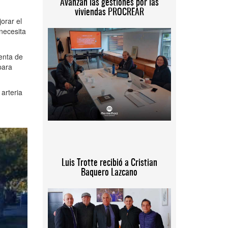
Avanzan las gestiones por las
viviendas PROCREAR
orar el
necesita
enta de
para
arteria
Luis Trotte recibió a Cristian
Baquero Lazcano