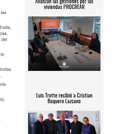
Avanzan las gestiones por las
viviendas PROCREAR
 las
Trotte,
nzas,
 del
rio
strofas
.
ante
Luis Trotte recibió a Cristian
iú,
Baquero Lazcano
.