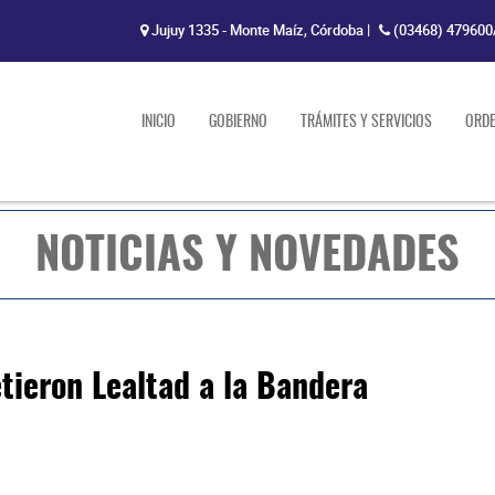
Jujuy 1335 - Monte Maíz, Córdoba
|
(03468) 479600
INICIO
GOBIERNO
TRÁMITES Y SERVICIOS
ORD
NOTICIAS Y NOVEDADES
ieron Lealtad a la Bandera