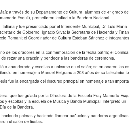
Maíz a través de su Departamento de Cultura, alumnos de 4° grado de
 mamerto Esquiú, prometieron lealtad a la Bandera Nacional.
 Italiana y fue presenciado por el Intendente Municipal, Dr. Luis María 
Secretario de Gobierno, Ignacio Silva; la Secretaria de Hacienda y Fina
celo Romani; el Coordinador de Cultura Esteban Sánchez e integrantes
uno de los oradores en la conmemoración de la fecha patria; el Comisa
 de rezar una oración y bendecir a las banderas de ceremonia.
nvitó a abanderado y escoltas a ubicarse en el salón; se entonaron las e
silencio en homenaje a Manuel Belgrano a 203 años de su fallecimiento
 Jesús fue la encargada del discurso principal en homenaje a tan import
dera, que fue guiada por la Directora de la Escuela Fray Mamerto Esqu
s y escoltas y la escuela de Música y Banda Municipal, interpretó un
 Día de la Bandera.
 haciendo palmas y haciendo flamear pañuelos y banderas argentinas
ron el salón de fiestas.