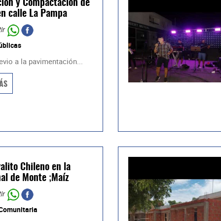
ción y Compactación de
en calle La Pampa
ir
úblicas
evio a la pavimentación...
ÁS
alito Chileno en la
al de Monte ;Maíz
ir
 Comunitaria