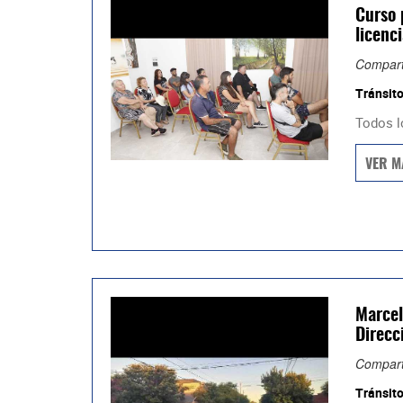
Curso 
licenc
Compart
Tránsit
Todos lo
VER M
Marcel
Direcc
Compart
Tránsit