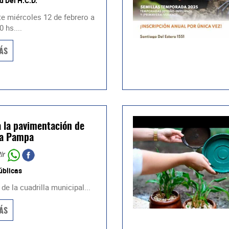
d Del H.C.D.
te miércoles 12 de febrero a
0 hs....
ÁS
 la pavimentación de
La Pampa
ir
úblicas
de la cuadrilla municipal...
ÁS