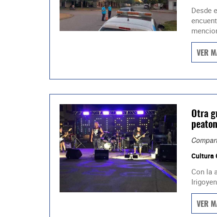
Desde e
encuent
mencion
VER M
Otra g
peaton
Compart
Cultura
Con la 
Irigoyen.
VER M