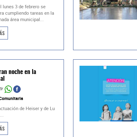
l lunes 3 de febrero se
ra cumpliendo tareas en la
ada área municipal...
ÁS
ran noche en la
al
ir
 Comunitaria
actuación de Heiser y de Lu
..
ÁS