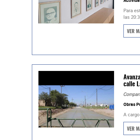
Activida
Para es
las 20:3
VER M
Avanza
calle 
Compart
Obras P
A cargo 
VER M