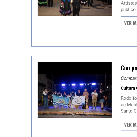
Artistas
público 
VER M
Con p
Compart
Cultura
Rodolfo
en Mont
Santa Cr
VER M