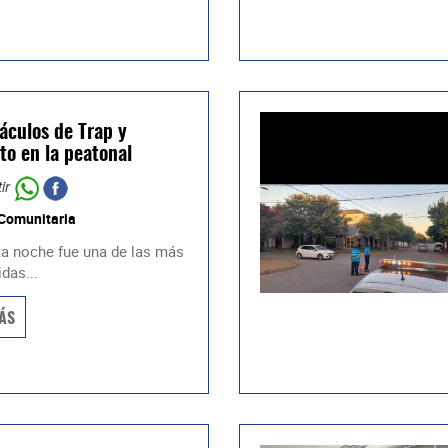
áculos de Trap y
to en la peatonal
ir
 Comunitaria
ta noche fue una de las más
das...
ÁS