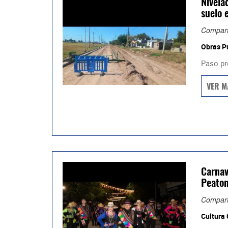
Nivela
suelo 
Compart
Obras P
Paso pr
VER M
Carnav
Peaton
Compart
Cultura