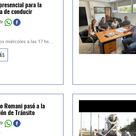
presencial para la
ia de conducir
ir
o
s miércoles a las 17 hs....
ÁS
o Romani pasó a la
ión de Tránsito
ir
o