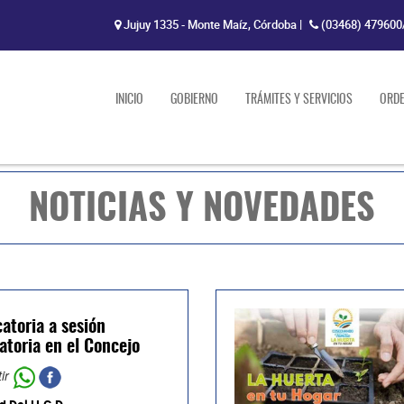
Jujuy 1335 - Monte Maíz, Córdoba
|
(03468) 479600
INICIO
GOBIERNO
TRÁMITES Y SERVICIOS
ORD
NOTICIAS Y NOVEDADES
atoria a sesión
atoria en el Concejo
ir