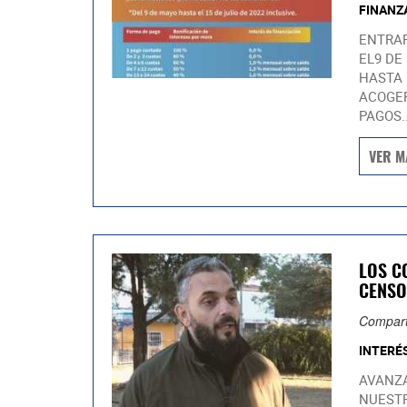
FINANZ
ENTRAR
EL9 DE
HASTA 
ACOGER
PAGOS..
VER M
LOS C
CENSO
Compart
INTERÉ
AVANZA
NUESTR