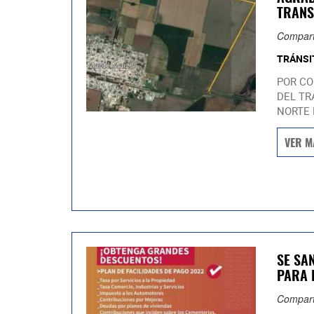
TRANS
Compart
TRÁNSI
POR CO
DEL TR
NORTE 
VER M
SE SA
PARA 
Compart