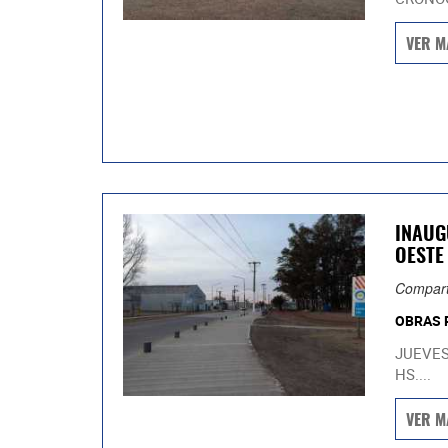
VER M
INAUG
OESTE
Compart
OBRAS 
JUEVES
HS....
VER M