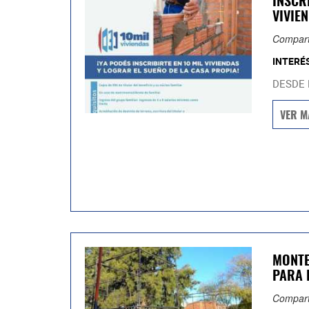
INSCR
VIVIE
Compart
INTERÉ
DESDE E
VER M
MONTE
PARA 
Compart