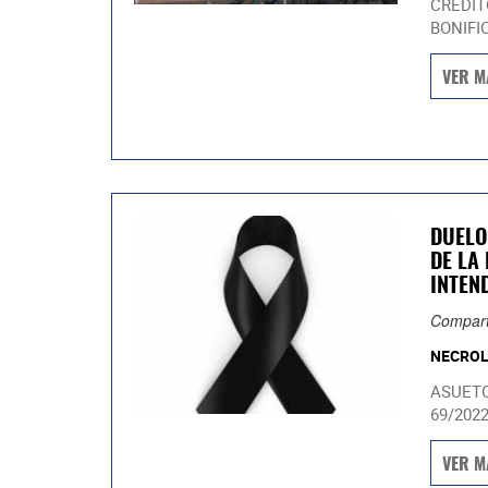
CRÉDIT
BONIFI
VER M
DUELO
DE LA
INTEN
Compart
NECROL
ASUETO
69/2022.
VER M