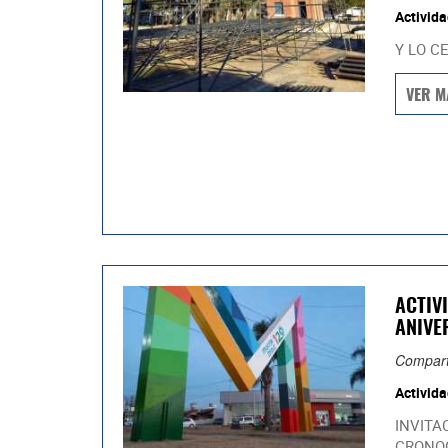
Activida
Y LO C
VER M
ACTIV
ANIVE
Compart
Activida
INVITA
CRONOG