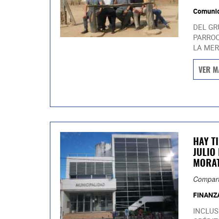
Comuni
DEL GR
PARROQ
LA MER
VER M
HAY T
JULIO
MORAT
Compart
FINANZ
INCLUS