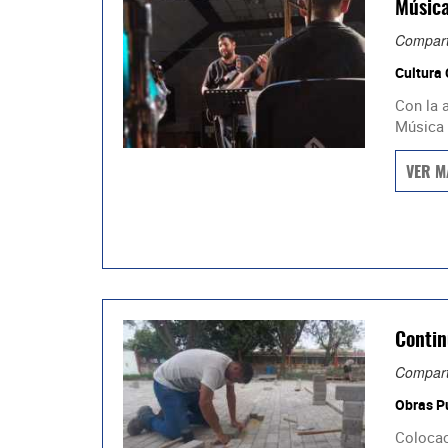
Músic
Compart
Cultura
Con la 
Música 
VER M
Contin
Compart
Obras P
Colocac