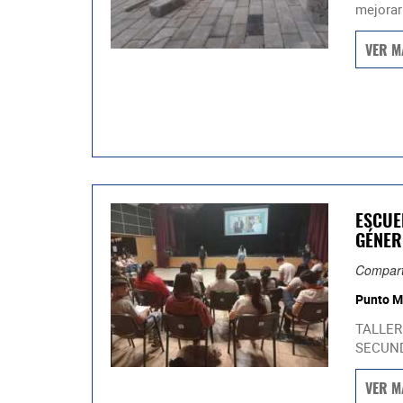
mejorar 
VER M
ESCUE
GÉNER
Compart
Punto M
TALLER
SECUND
VER M