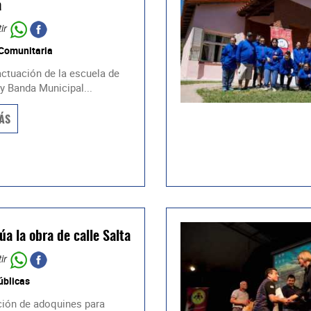
a
ir
 Comunitaria
actuación de la escuela de
y Banda Municipal...
ÁS
úa la obra de calle Salta
ir
úblicas
ión de adoquines para