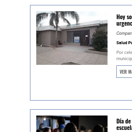
Hoy so
urgenc
Compart
Salud P
Por cel
municipa
VER M
Día de 
escuel