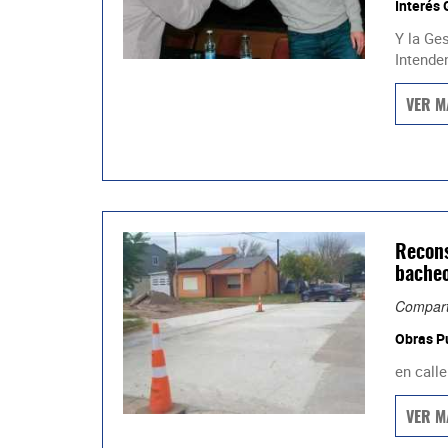
Interés 
Y la Ges
Intenden
VER M
Recons
bache
Compart
Obras P
en calle
VER M