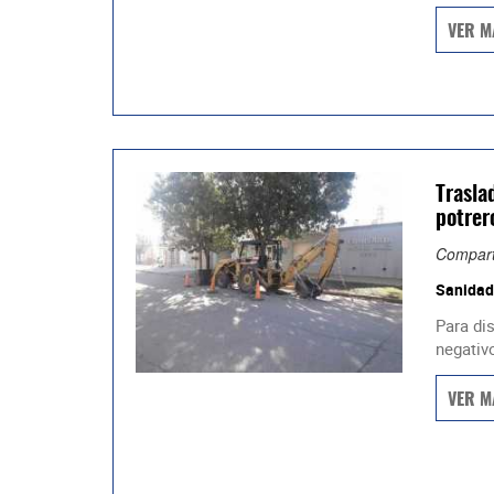
VER M
Trasla
potrero
Compart
Sanidad
Para di
negativ
VER M