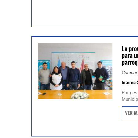
La pro
para u
parroq
Compart
Interés 
Por ges
Municipa
VER M