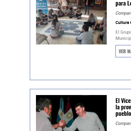
para L
Compart
Cultura
El Grupo
Municip
VER M
El Vic
la pro
pueblo
Compart