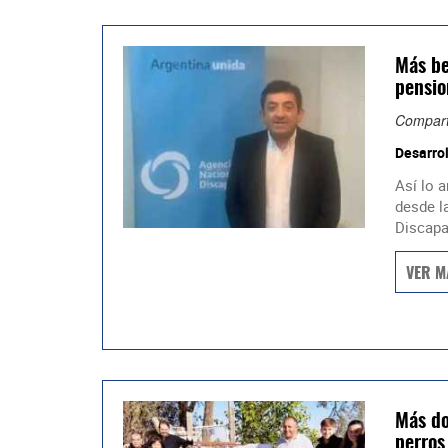
Más be
pensio
Compart
Desarrol
Así lo a
desde l
Discapa
VER M
Más do
perros