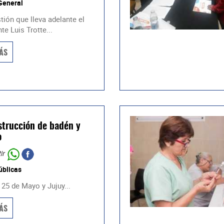
General
tión que lleva adelante el
te Luis Trotte...
ÁS
trucción de badén y
o
ir
úblicas
 25 de Mayo y Jujuy...
ÁS