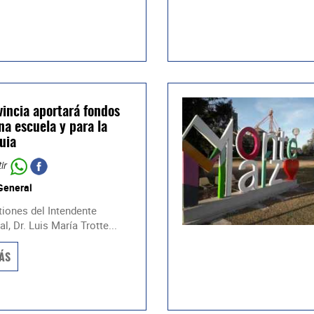
vincia aportará fondos
na escuela y para la
uia
ir
General
tiones del Intendente
l, Dr. Luis María Trotte...
ÁS