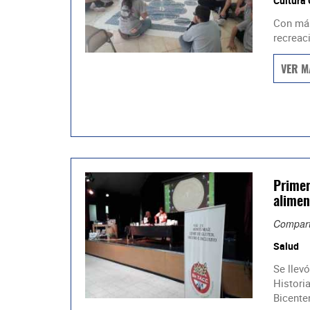
Cultura
Con más
recreaci
VER M
Primer
alimen
Compart
Salud
Se llevó
Historia
Bicenten