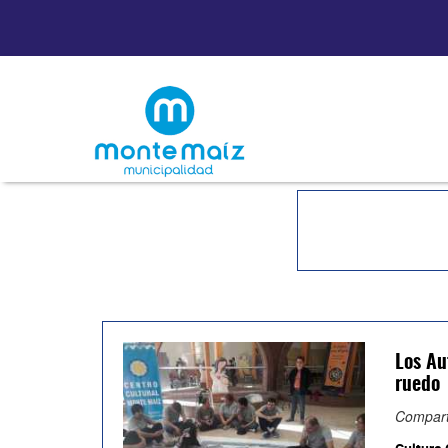
Los Au
ruedo
Compart