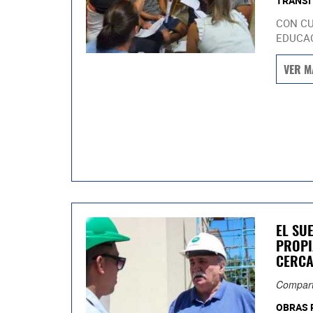
TRÁNSI
CON CU
EDUCAC
VER M
EL SU
PROPI
CERC
Compart
OBRAS 