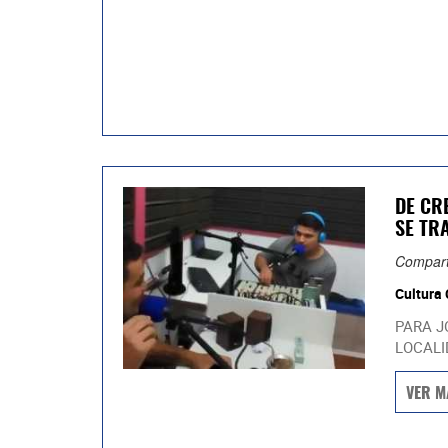
DE CR
SE TR
Compart
Cultura
PARA J
LOCALID
VER M